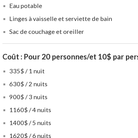
Eau potable
Linges à vaisselle et serviette de bain
Sac de couchage et oreiller
Coût : Pour 20 personnes/et 10$ par per
335$ / 1 nuit
630$ / 2 nuits
900$ / 3 nuits
1160$ / 4 nuits
1400$ / 5 nuits
1620$ / 6 nuits