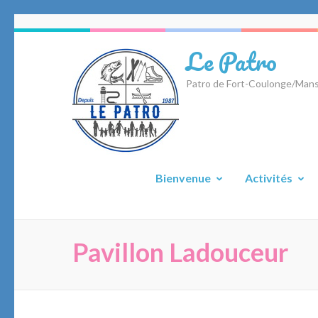
Aller
au
Le Patro
contenu
(Pressez
Patro de Fort-Coulonge/Mans
Entrée)
Bienvenue
Activités
Pavillon Ladouceur