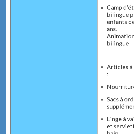
Camp d’ét
bilingue p
enfants de
ans.
Animatio
bilingue
Articles à
:
Nourritur
Sacs à or
supplémen
Linge à va
et serviet
bain