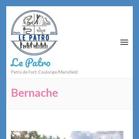
Aller
au
contenu
(Pressez
Entrée)
Le Patro
Patro de Fort-Coulonge/Mansfield
Bernache