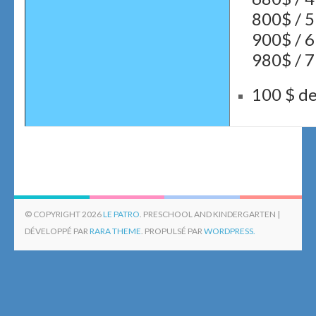
800$ / 5
900$ / 6
980$ / 7
100 $ d
© COPYRIGHT 2026
LE PATRO
. PRESCHOOL AND KINDERGARTEN |
DÉVELOPPÉ PAR
RARA THEME
. PROPULSÉ PAR
WORDPRESS.