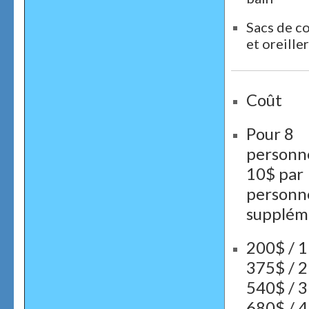
Sacs de c
et oreille
Coût
Pour 8
personne
10$ par
personn
supplém
200$ / 1
375$ / 2
540$ / 3
680$ / 4