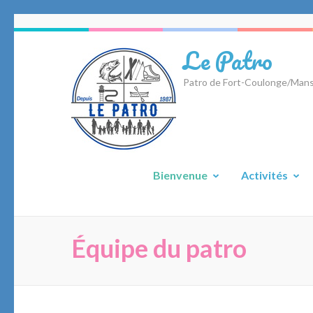
Aller
au
Le Patro
contenu
(Pressez
Patro de Fort-Coulonge/Mans
Entrée)
Bienvenue
Activités
Équipe du patro