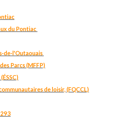
ontiac
iaux du Pontiac
s-de-l'Outaouais
t des Parcs (MFFP)
 (ÉSSC)
communautaires de loisir, (FQCCL)
 1293