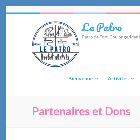
Aller
au
Le Patro
contenu
(Pressez
Patro de Fort-Coulonge/Mans
Entrée)
Bienvenue
Activités
Partenaires et Dons