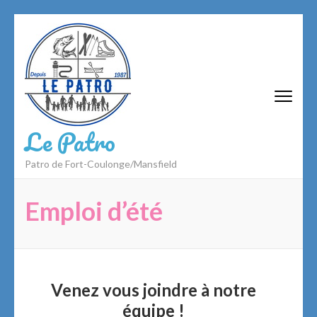
Aller
au
contenu
(Pressez
Entrée)
Le Patro
Patro de Fort-Coulonge/Mansfield
Emploi d’été
Venez vous joindre à notre
équipe !