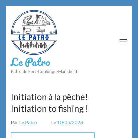
Aller
au
contenu
(Pressez
Entrée)
Le Patro
Patro de Fort-Coulonge/Mansfield
Initiation à la pêche!
Initiation to fishing !
Par
Le Patro
Le
10/05/2023